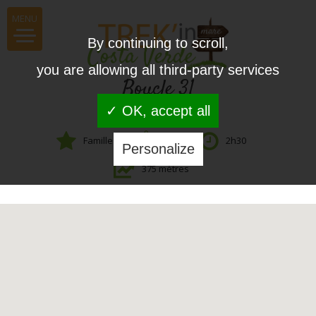
MENU
By continuing to scroll,
you are allowing all third-party services
Boucle 31
✓ OK, accept all
Famille
5,2 km
2h30
Personalize
375 mètres