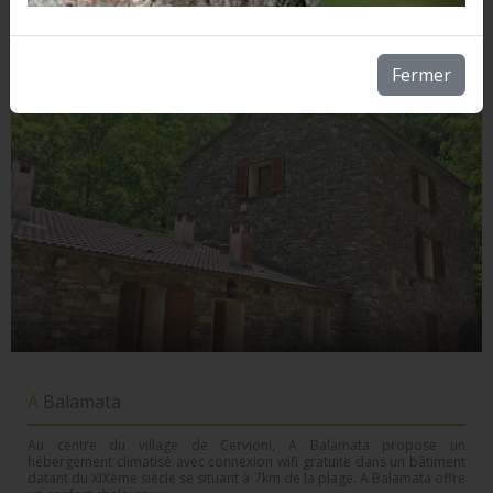
lunapiena2b@gmail.com
Fermer
A Balamata
Au centre du village de Cervioni, A Balamata propose un
hébergement climatisé avec connexion wifi gratuite dans un bâtiment
datant du XIXème siècle se situant à 7km de la plage. A Balamata offre