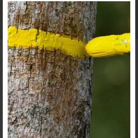
Difficulté
Lancer ma recherche
Nos
Partenaires
Gite Luna Piena
Le gîte d’étape Luna Piena de Santa Riparata di Muriani se situe à 650
mètres d’altitude dans une luxuriante vallée suspendue, offrant aux
amoureux de la nature, un contraste saisissant et un dépaysement
complet.
Hameau Penti 20230 Santa Riparata di Muriani
06 13 96 49 99
06 27 89 57 87