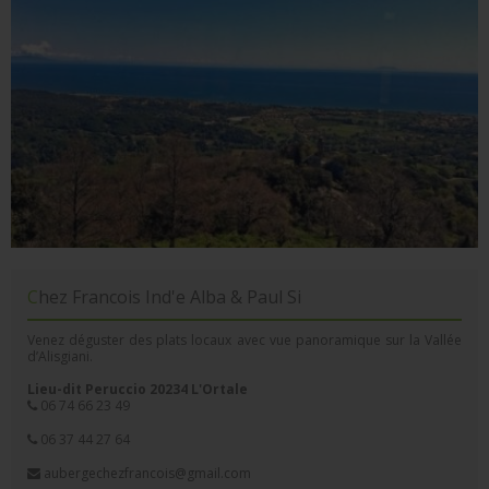
Chez Francois Ind'e Alba & Paul Si
Venez déguster des plats locaux avec vue panoramique sur la Vallée
d’Alisgiani.
Lieu-dit Peruccio 20234 L'Ortale
06 74 66 23 49
06 37 44 27 64
aubergechezfrancois@gmail.com