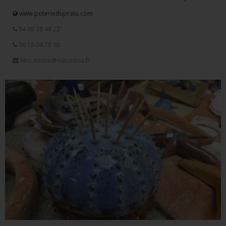
www.poteriedupratu.com
04 95 38 48 22
06 18 04 78 98
tibo.sisson@wanadoo.fr