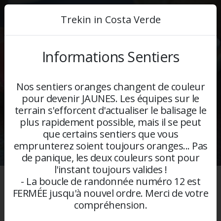
04 95 38 41 73
MENU
Trekin in Costa Verde
Contactez nous
Informations Sentiers
En savoir
Nos sentiers oranges changent de couleur
Plus
pour devenir JAUNES. Les équipes sur le
>Nos Partenaires
terrain s'efforcent d'actualiser le balisage le
plus rapidement possible, mais il se peut
que certains sentiers que vous
emprunterez soient toujours oranges... Pas
de panique, les deux couleurs sont pour
l'instant toujours valides !
- La boucle de randonnée numéro 12 est
FERMÉE jusqu'à nouvel ordre. Merci de votre
Durée
compréhension.