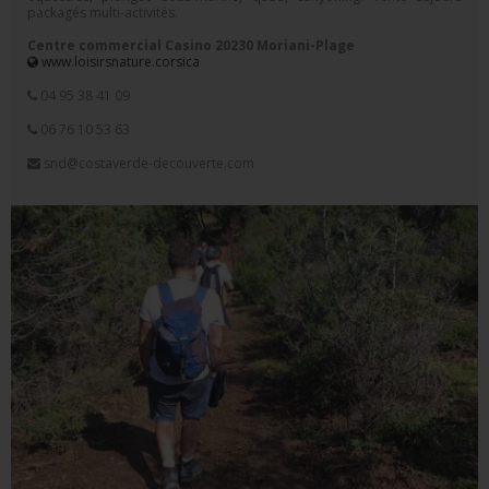
packagés multi-activités.
Centre commercial Casino 20230 Moriani-Plage
www.loisirsnature.corsica
04 95 38 41 09
06 76 10 53 63
snd@costaverde-decouverte.com