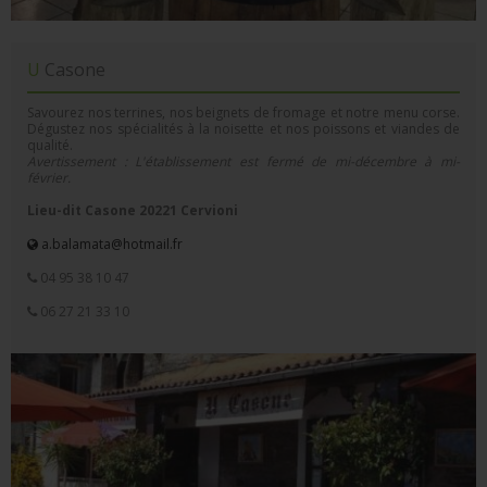
U Casone
Savourez nos terrines, nos beignets de fromage et notre menu corse.
Dégustez nos spécialités à la noisette et nos poissons et viandes de
qualité.
Avertissement : L'établissement est fermé de mi-décembre à mi-
février.
Lieu-dit Casone 20221 Cervioni
a.balamata@hotmail.fr
04 95 38 10 47
06 27 21 33 10